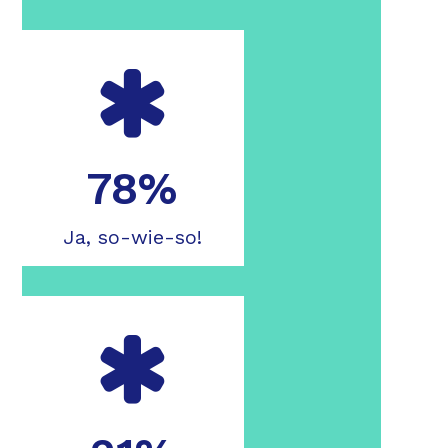
78%
Ja, so-wie-so!