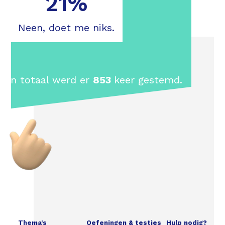
21%
Neen, doet me niks.
In totaal werd er
853
keer gestemd.
Thema's
Oefeningen & testjes
Hulp nodig?