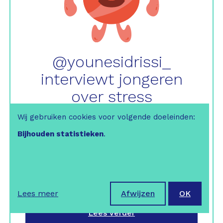
@younesidrissi_
interviewt jongeren
over stress
Wij gebruiken cookies voor volgende doeleinden:
is zenuwachtig
Bijhouden statistieken
.
Stress, iedereen kan er gebukt onder gaan,
door de druk op school, de verwachtingen
van anderen, te weinig vrije tijd en te veel
buitenschoolse activiteiten... Zeker wanneer
de examens eraan komen ...
Lees meer
Afwijzen
OK
Lees verder