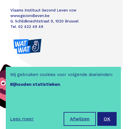
Vlaams Instituut Gezond Leven vzw
www.gezondleven.be
G. Schildknechtstraat 9, 1020 Brussel
Tel. 02 422 49 49
Wij gebruiken cookies voor volgende doeleinden:
Bijhouden statistieken
.
Colofon
|
Disclaimer
|
Webdesign &
website ontwikkeling door Zenjoy in
Leuven
|
Powered by Nimbu
| ©2026
Lees meer
Afwijzen
OK
Vlaams Instituut Gezond Leven
, Alle
rechten voorbehouden.