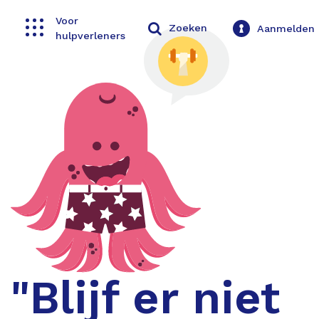
Voor
Toggle navigation
Zoeken
Aanmelden
hulpverleners
"Blijf er niet